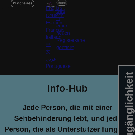
MENU
English
wird
Deutsch
in
Español
einer
Français
neuen
Italiano
Registerkarte
中
geöffnet
文
عربي
Portuguese
Zugänglichkeit
Info-Hub
Jede Person, die mit einer
Sehbehinderung lebt, und jede
Person, die als Unterstützer fungiert,