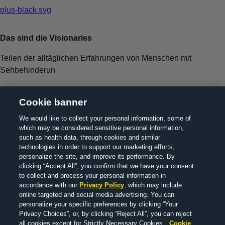
plus-black.svg
Das sind die Visionaries
Teilen der alltäglichen Erfahrungen von Menschen mit
Sehbehinderun
plus-black.svg
Cookie banner
We would like to collect your personal information, some of
which may be considered sensitive personal information,
such as health data, through cookies and similar
technologies in order to support our marketing efforts,
personalize the site, and improve its performance. By
clicking “Accept All”, you confirm that we have your consent
to collect and process your personal information in
> Über uns
> Kontakt
> Rechtliche Hinweise
>
accordance with our
Privacy Policy
, which may include
Datenschutzrichtlinie
> MedInfo
Your Privacy Choices
online targeted and social media advertising. You can
personalize your specific preferences by clicking “Your
© 2022 F. Hoffmann-La Roche Ltd M-XX-00008526
Privacy Choices”, or, by clicking “Reject All”, you can reject
ERSTELLUNGSDATUM: November 2024
all cookies except for Strictly Necessary Cookies.
Cookie