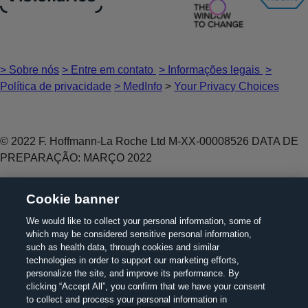
> Sobre nós
> Entre em contato
> Informações legais
>
Política de privacidade
> MedInfo
>
Your Privacy Choices
© 2022 F. Hoffmann-La Roche Ltd M-XX-00008526 DATA DE
PREPARAÇÃO: MARÇO 2022
Este website é um recurso de informação global para uma
Cookie banner
audiência pública, fora dos Estados Unidos da América e do
Reino Unido. Este website é produzido pela Roche e não se
We would like to collect your personal information, some of
which may be considered sensitive personal information,
destina a fornecer aconselhamento médico e/ou orientação
such as health data, through cookies and similar
sobre tratamentos. O conteúdo deste website não é
technologies in order to support our marketing efforts,
promocional e não faz referência específica à disponibilidade
personalize the site, and improve its performance. By
ou utilização de um medicamento
clicking “Accept All”, you confirm that we have your consent
to collect and process your personal information in