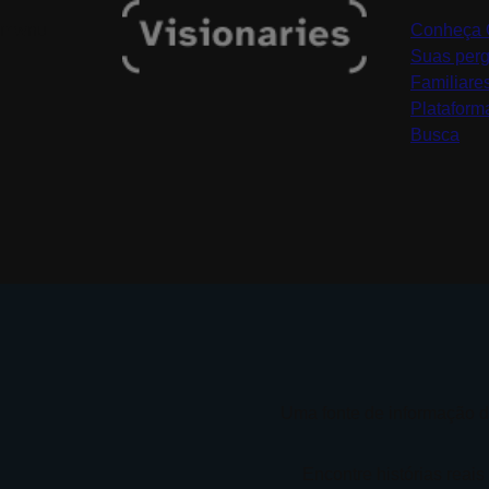
mwnu
Conheça O
Suas perg
Familiare
Plataform
Busca
Uma fonte de informação d
Encontre histórias reais