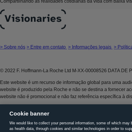
Compartilhando as realidades cotidianas da vida com baixa vi
> Sobre nós
> Entre em contato
> Informações legais
> Políti
© 2022 F. Hoffmann-La Roche Ltd M-XX-00008526 DATA 
Este website é um recurso de informação global para uma audi
website é produzido pela Roche e não se destina a fornecer a
website não é promocional e não faz referência específica à d
Cookie banner
Material destinado ao público geral. Não tome medicamentos po
We would like to collect your personal information, some of which may 
Se ocorrer reações indesejáveis, informe imediatamente seu(s
as health data, through cookies and similar technologies in order to supp