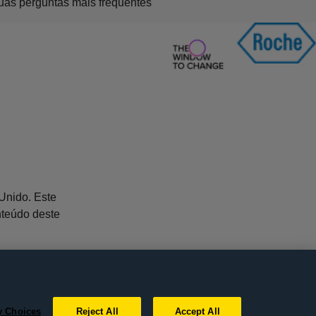
uas perguntas mais frequentes
Unido. Este
nteúdo deste
a) médico(a).
y Choices
Reject All
Accept All