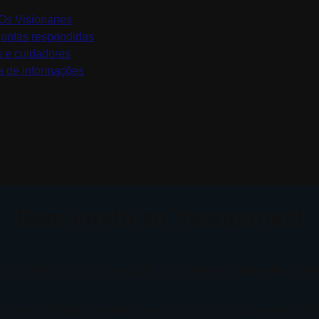
s Visionaries
untas respondidas
s e cuidadores
a de informações
Bem-vindo ao Visionaries!
esenvolvida pela comunidade com baixa visão para apoiar você,
 e recursos úteis para ajudar você ou outras pessoas a enfrenta