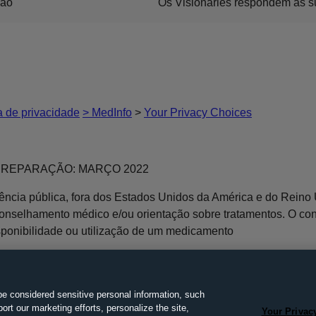
são
Os Visionaries respondem às s
ca de privacidade
> MedInfo
>
Your Privacy Choices
DE PREPARAÇÃO: MARÇO 2022
ência pública, fora dos Estados Unidos da América e do Reino 
conselhamento médico e/ou orientação sobre tratamentos. O co
isponibilidade ou utilização de um medicamento
r conta própria. Siga corretamente as orientações do(a) seu(su
be considered sensitive personal information, such
ua) médico(a). Em caso de dúvidas, contate 0800-77-20-289.
ort our marketing efforts, personalize the site,
Your Privac