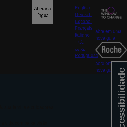
English
Alterar a
Deutsch
língua
Español
Français
abre em uma
Italiano
nova guia
中文
عربي
Portuguese
abre em uma
Acessibilidade
nova guia
 sua família e cuidadores.
r a vida com baixa visão.