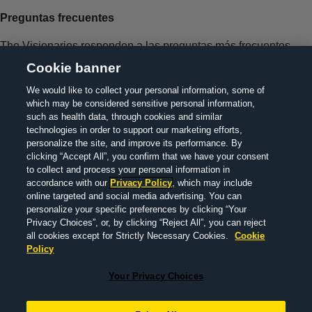
Preguntas frecuentes
The Visionaries responden a las preguntas más frecuentes
Cookie banner
We would like to collect your personal information, some of
which may be considered sensitive personal information,
such as health data, through cookies and similar
technologies in order to support our marketing efforts,
personalize the site, and improve its performance. By
clicking “Accept All”, you confirm that we have your consent
to collect and process your personal information in
> Acerca de Nosotros
> Contáctenos
> Información legal
>
accordance with our
Privacy Policy
, which may include
Política de privacidad
> MedInfo
Your Privacy Choices
online targeted and social media advertising. You can
personalize your specific preferences by clicking “Your
© 2022 F. Hoffmann-La Roche Ltd M-XX-00008526 FECHA DE
Privacy Choices”, or, by clicking “Reject All”, you can reject
PREPARACIÓN: MARZO 2022
all cookies except for Strictly Necessary Cookies.
Cookie
Policy
Este sitio web es un recurso de información global para una
Your Privacy Choices
audiencia pública, fuera de los Estados Unidos de América y
Reino Unido. Este sitio web ha sido elaborado por Roche y no
pretende proporcionar asesoramiento médico ni orientación