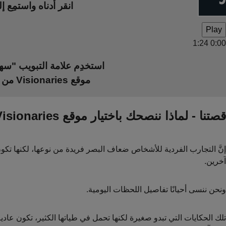
انقر أدناه واستمِع إلى مقدمة حول موقع ries
Play
1:24
0:00
استخدِم علامة التبويب "سه
موقع Visionaries من خلال ضبط تباين الألوان وحجم الخط والمسافة بين النصوص والارتباطات التشعبية.
قصتنا - لماذا ننصحك باختيار موقع Visionaries؟
إنَّ التجارب الفردية للأشخاص ضعاف البصر فريدة من نوعها، لكنها تكون
آخرين.
ونحن ننسى أحيانًا تفاصيل اللحظات اليومية.
تلك الحكايات التي تبدو صغيرة لكنها تحمل في طياتها الكثير، تكون عادية ب