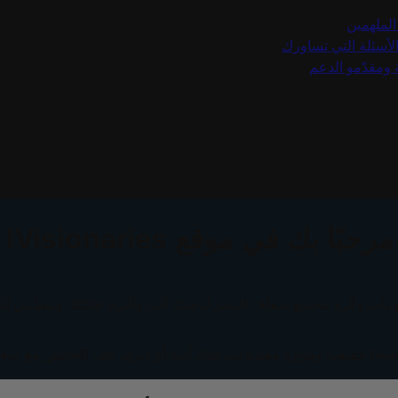
الملهمين
الأسئلة التي تساورك
ة ومقدّمو الدعم
مرحبًا بك في موقع Visionaries!
ات وفّره مجتمع ضعاف البصر لدعمك أنت وأفراد عائلتك ومقدّمي ال
صًا حقيقية وموارد مفيدة تساعدك أنت أو غيرك على التعايش مع ضع