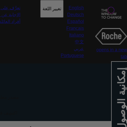
English
تعرَّف على 
تغيير اللغة
Deutsch
الإجابة عن 
Español
أفراد العائل
Français
Italiano
中文
عربي
opens in a new
Portuguese
tab
إمكانية الوصول
مصدر معلوم
اكتشِف قص