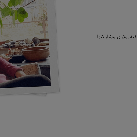
ية يودّون مشاركتها –