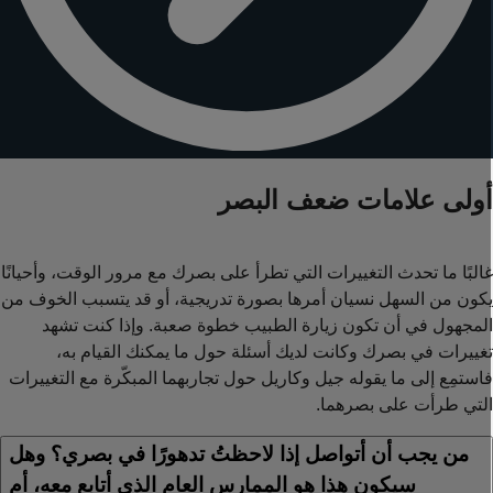
ولى علامات ضعف البصر
البًا ما تحدث التغييرات التي تطرأ على بصرك مع مرور الوقت، وأحيانًا
كون من السهل نسيان أمرها بصورة تدريجية، أو قد يتسبب الخوف من
لمجهول في أن تكون زيارة الطبيب خطوة صعبة. وإذا كنت تشهد
غييرات في بصرك وكانت لديك أسئلة حول ما يمكنك القيام به،
استمِع إلى ما يقوله جيل وكاريل حول تجاربهما المبكّرة مع التغييرات
لتي طرأت على بصرهما.
من يجب أن أتواصل إذا لاحظتُ تدهورًا في بصري؟ وهل
سيكون هذا هو الممارس العام الذي أتابع معه، أم