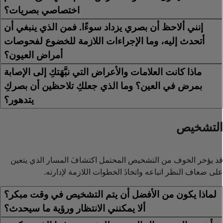
اختصاصي بصريات؟
إنني ألاحظ أن بصري يزداد سوءًا. فمن الذي ينبغي أن
أتحدث إليه، وما الإجراءات اللازمة للخضوع لفحوصات
أمراض العيون؟
ماذا كانت العلامات والأعراض التي نبَّهَتكِ إلى الإصابة
بمرض في العين؟ وما الذي جعلكِ تلاحظين أن بصركِ
يتدهور؟
لتشخيص
د يؤخر الخوف من التشخيص المحتمل اكتشافَ المسار الذي يتعين
لى ضعاف النظر اتباعه واتخاذَ الخطوات اللازمة لإدارته.
لماذا يكون من الأفضل أن يتم التشخيص في وقت مبكر؟
ألا يمكنني الانتظار ورؤية ما سيحدث؟