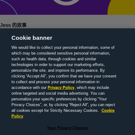
Jess 的故事
寻找合适的心理健康支持，帮助
Cookie banner
她更积极地面对未来
We would like to collect your personal information, some of
which may be considered sensitive personal information,
such as health data, through cookies and similar
更多问题解答即将发布。
technologies in order to support our marketing efforts,
personalize the site, and improve its performance. By
clicking “Accept All”, you confirm that we have your consent
to collect and process your personal information in
accordance with our
Privacy Policy
, which may include
online targeted and social media advertising. You can
personalize your specific preferences by clicking “Your
Privacy Choices”, or, by clicking “Reject All”, you can reject
all cookies except for Strictly Necessary Cookies.
Cookie
> 关于我们
> 联系我们
> 法律信息
> 隐私政策
> 医疗信
Policy
息
Your Privacy Choices
Your Privacy Choices
Non-Promotional-Not Product Related-2024.03.M-CN-