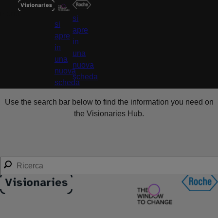
menu
si
si
apre
apre
in
in
una
una
nuova
nuova
scheda
scheda
Use the search bar below to find the information you need on
the Visionaries Hub.