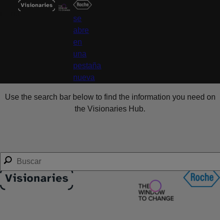
menu
se
abre
en
una
pestaña
nueva
Use the search bar below to find the information you need on
the Visionaries Hub.